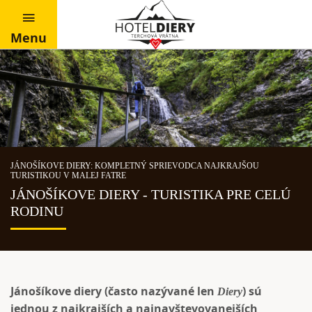
Menu
JÁNOŠÍKOVE DIERY: KOMPLETNÝ SPRIEVODCA NAJKRAJŠOU
TURISTIKOU V MALEJ FATRE
JÁNOŠÍKOVE DIERY - TURISTIKA PRE CELÚ
RODINU
Jánošíkove diery
(často nazývané len
) sú
Diery
jednou z najkrajších a najnavštevovanejších