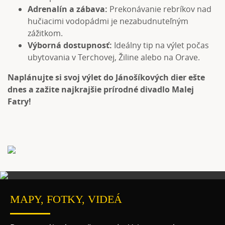
Adrenalín a zábava:
Prekonávanie rebríkov nad
hučiacimi vodopádmi je nezabudnuteľným
zážitkom.
Výborná dostupnosť:
Ideálny tip na výlet počas
ubytovania v Terchovej, Žiline alebo na Orave.
Naplánujte si svoj výlet do Jánošíkových dier ešte
dnes a zažite najkrajšie prírodné divadlo Malej
Fatry!
MAPY, FOTKY, VIDEÁ