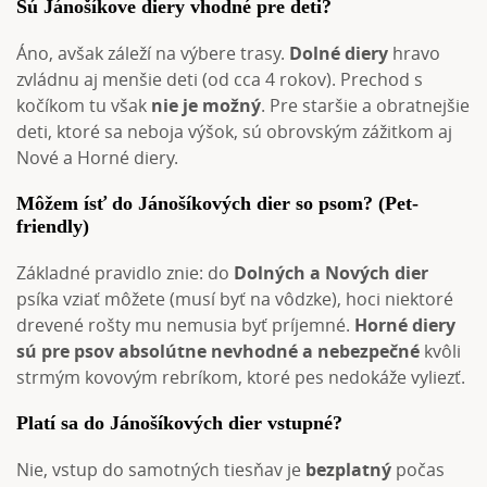
Sú Jánošíkove diery vhodné pre deti?
Áno, avšak záleží na výbere trasy.
Dolné diery
hravo
zvládnu aj menšie deti (od cca 4 rokov). Prechod s
kočíkom tu však
nie je možný
. Pre staršie a obratnejšie
deti, ktoré sa neboja výšok, sú obrovským zážitkom aj
Nové a Horné diery.
Môžem ísť do Jánošíkových dier so psom? (Pet-
friendly)
Základné pravidlo znie: do
Dolných a Nových dier
psíka vziať môžete (musí byť na vôdzke), hoci niektoré
drevené rošty mu nemusia byť príjemné.
Horné diery
sú pre psov absolútne nevhodné a nebezpečné
kvôli
strmým kovovým rebríkom, ktoré pes nedokáže vyliezť.
Platí sa do Jánošíkových dier vstupné?
Nie, vstup do samotných tiesňav je
bezplatný
počas