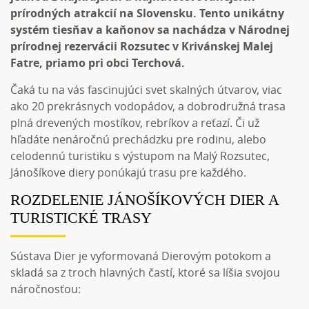
prírodných atrakcií na Slovensku. Tento unikátny
systém tiesňav a kaňonov sa nachádza v Národnej
prírodnej rezervácii Rozsutec v Krivánskej Malej
Fatre, priamo pri obci
Terchová
.
Čaká tu na vás fascinujúci svet skalných útvarov, viac
ako 20 prekrásnych vodopádov, a dobrodružná trasa
plná drevených mostíkov, rebríkov a reťazí. Či už
hľadáte nenáročnú prechádzku pre rodinu, alebo
celodennú turistiku s výstupom na Malý Rozsutec,
Jánošíkove diery ponúkajú trasu pre každého.
ROZDELENIE JÁNOŠÍKOVÝCH DIER A
TURISTICKÉ TRASY
Sústava Dier je vyformovaná Dierovým potokom a
skladá sa z troch hlavných častí, ktoré sa líšia svojou
náročnosťou: