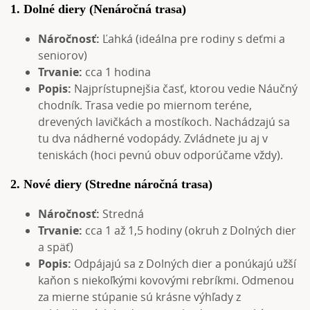
1. Dolné diery (Nenáročná trasa)
Náročnosť:
Ľahká (ideálna pre rodiny s deťmi a
seniorov)
Trvanie:
cca 1 hodina
Popis:
Najprístupnejšia časť, ktorou vedie Náučný
chodník. Trasa vedie po miernom teréne,
drevených lavičkách a mostíkoch. Nachádzajú sa
tu dva nádherné vodopády. Zvládnete ju aj v
teniskách (hoci pevnú obuv odporúčame vždy).
2. Nové diery (Stredne náročná trasa)
Náročnosť:
Stredná
Trvanie:
cca 1 až 1,5 hodiny (okruh z Dolných dier
a späť)
Popis:
Odpájajú sa z Dolných dier a ponúkajú užší
kaňon s niekoľkými kovovými rebríkmi. Odmenou
za mierne stúpanie sú krásne výhľady z