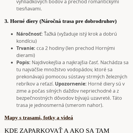
vyhliadkových bodov a prechod romantickými
tiesňavami.
3. Horné diery (Náročná trasa pre dobrodruhov)
Náročnosť:
Ťažká (vyžaduje istý krok a dobrú
kondíciu)
Trvanie:
cca 2 hodiny (len prechod Hornými
dierami)
Popis:
Najdivokejšia a najkrajšia časť. Nachádza sa
tu najväčšie množstvo vodopádov, ktoré sa
prekonávajú pomocou sústavy strmých železných
rebríkov a reťazí.
Upozornenie:
Horné diery sú v
zime a počas silných dažďov nepriechodné a z
bezpečnostných dôvodov bývajú uzavreté. Táto
trasa je jednosmerná (smerom nahor).
Mapy s trasami, fotky a videá
KDE ZAPARKOVAŤ A AKO SA TAM