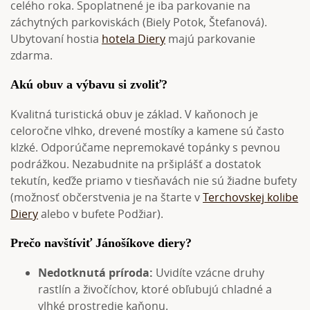
celého roka. Spoplatnené je iba parkovanie na
záchytných parkoviskách (Biely Potok, Štefanová).
Ubytovaní hostia
hotela Diery
majú parkovanie
zdarma.
Akú obuv a výbavu si zvoliť?
Kvalitná turistická obuv je základ. V kaňonoch je
celoročne vlhko, drevené mostíky a kamene sú často
klzké. Odporúčame nepremokavé topánky s pevnou
podrážkou. Nezabudnite na pršiplášť a dostatok
tekutín, keďže priamo v tiesňavách nie sú žiadne bufety
(možnosť občerstvenia je na štarte v
Terchovskej kolibe
Diery
alebo v bufete Podžiar).
Prečo navštíviť Jánošíkove diery?
Nedotknutá príroda:
Uvidíte vzácne druhy
rastlín a živočíchov, ktoré obľubujú chladné a
vlhké prostredie kaňonu.