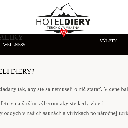
OLENKA V HORÁCH
ALÍKY
VÝLETY
WELLNESS
ELI DIERY?
daný tak, aby ste sa nemuseli o nič starať. V cene bal
etu s najširším výberom aký ste kedy videli.
oddych v našich saunách a vírivkách po náročnej turi