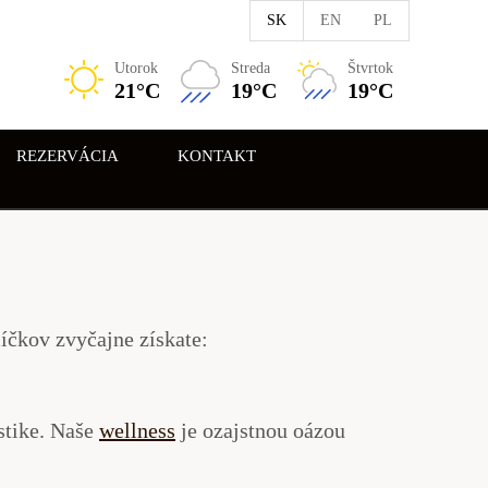
SK
EN
PL
Utorok
Streda
Štvrtok
21°C
19°C
19°C
REZERVÁCIA
KONTAKT
íčkov zvyčajne získate:
stike. Naše
wellness
je ozajstnou oázou