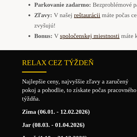
Parkovanie zadarmo:
Bezproblémové par
Zľavy:
V našej
reštaurácii
máte počas ce
zvyšujú!
Bonus:
V
spoločenskej miestnosti
máte k
RELAX CEZ TÝŽDEŇ
Najlepšie ceny, najvyššie zľavy a zaručený
pokoj a pohodlie, to získate počas pracovného
týždňa.
Zima (06.01. - 12.02.2026)
Jar (08.03. - 01.04.2026)