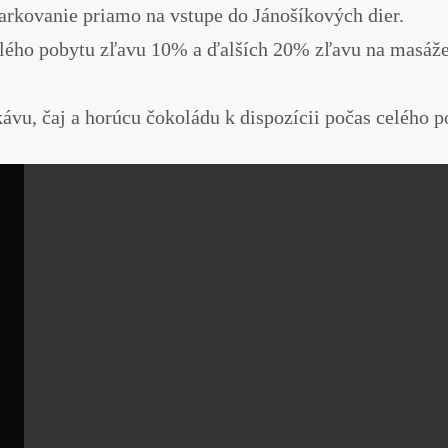
kovanie priamo na vstupe do Jánošíkových dier.
lého pobytu zľavu 10% a ďalších 20% zľavu na masáže
ávu, čaj a horúcu čokoládu k dispozícii počas celého 