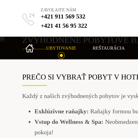
ZAVOLAJTE NÁM
+421 911 569 532
+421 41 56 95 322
VÝHODNÉ POBYTOVÉ BALÍKY V TERCHOVEJ: WELLNESS A DOV
ZVÝHODNENÉ POBYTOVÉ B
UBYTOVANIE
REŠTAURÁCIA
PREČO SI VYBRAŤ POBYT V HOT
Každý z našich zvýhodnených pobytov je vyskla
Exklúzivne raňajky:
Raňajky formou buf
Vstup do Wellness & Spa:
Neobmedzený 
pokoja!