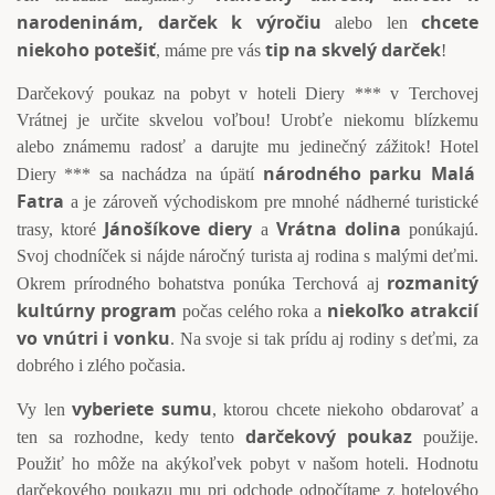
narodeninám, darček k výročiu
chcete
alebo len
niekoho potešiť
tip na skvelý darček
, máme pre vás
!
Darčekový poukaz na pobyt v hoteli Diery *** v Terchovej
Vrátnej je určite skvelou voľbou! Urobťe niekomu blízkemu
alebo známemu radosť a darujte mu jedinečný zážitok!
Hotel
národného parku Malá
Diery ***
sa nachádza na úpätí
Fatra
a je zároveň východiskom pre mnohé nádherné turistické
Jánošíkove diery
Vrátna dolina
trasy, ktoré
a
ponúkajú.
Svoj chodníček si nájde náročný turista aj rodina s malými deťmi.
rozmanitý
Okrem prírodného bohatstva ponúka Terchová aj
kultúrny program
niekoľko atrakcií
počas celého roka a
vo vnútri i vonku
. Na svoje si tak prídu aj rodiny s deťmi, za
dobrého i zlého počasia.
vyberiete sumu
Vy len
, ktorou chcete niekoho obdarovať a
darčekový poukaz
ten sa rozhodne, kedy tento
použije.
Použiť ho môže na akýkoľvek pobyt v našom hoteli. Hodnotu
darčekového poukazu mu pri odchode odpočítame z hotelového