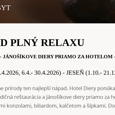
BYT
D PLNÝ RELAXU
 - JÁNOŠÍKOVE DIERY PRIAMO ZA HOTELOM -
.4.2026, 6.4.-
3
0.4.2026
) - JESEŇ (1.10.
- 21.
e prírody ten najlepší nápad. Hotel Diery ponúka 
adičná reštaurácia a Jánošíkove diery priamo za h
ými konzolami, biliardom, kalčetom a šípkami. Do