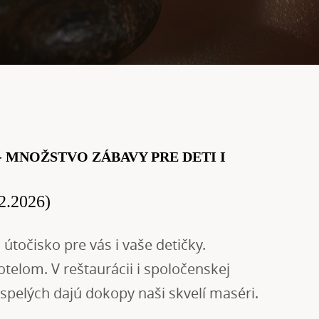
 MNOŽSTVO ZÁBAVY PRE DETI I
12.2026
)
útočisko pre vás i vaše detičky.
otelom. V reštaurácii i spoločenskej
spelých dajú dokopy naši skvelí maséri.