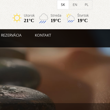
SK
EN
PL
Utorok
Streda
Štvrtok
21°C
19°C
19°C
REZERVÁCIA
KONTAKT