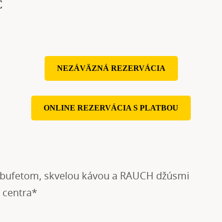
C
NEZÁVÄZNÁ REZERVÁCIA
ONLINE REZERVÁCIA S PLATBOU
m bufetom, skvelou kávou a RAUCH džúsmi
 centra*