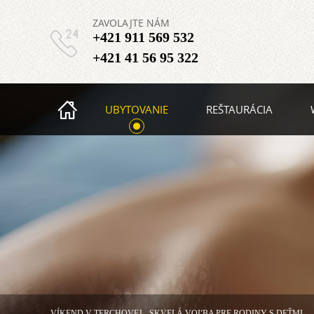
ZAVOLAJTE NÁM
+421 911 569 532
+421 41 56 95 322
UBYTOVANIE
REŠTAURÁCIA
VÍKEND V TERCHOVEJ - SKVELÁ VOĽBA PRE RODINY S DEŤMI