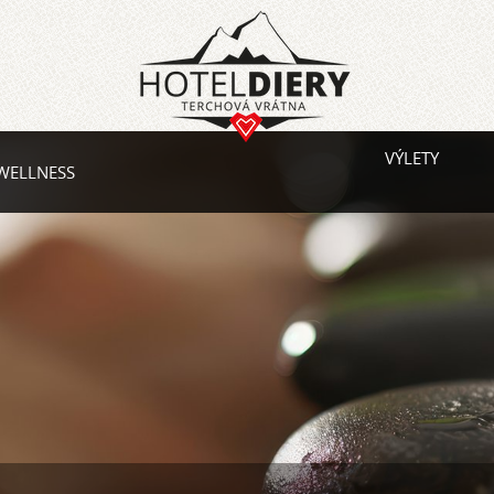
VÝLETY
WELLNESS