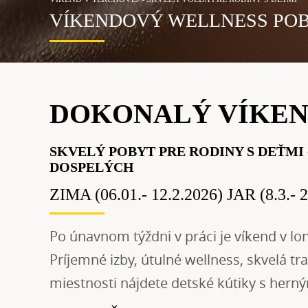
VÍKENDOVÝ WELLNESS PO
DOKONALÝ VÍKEN
SKVELÝ POBYT PRE RODINY S DEŤMI
DOSPELÝCH
ZIMA (
06.01.- 12.2.2026)
JAR (8
.3.
-
2
Po únavnom týždni v práci je víkend v lon
Príjemné izby, útulné wellness, skvelá tr
miestnosti nájdete detské kútiky s hern