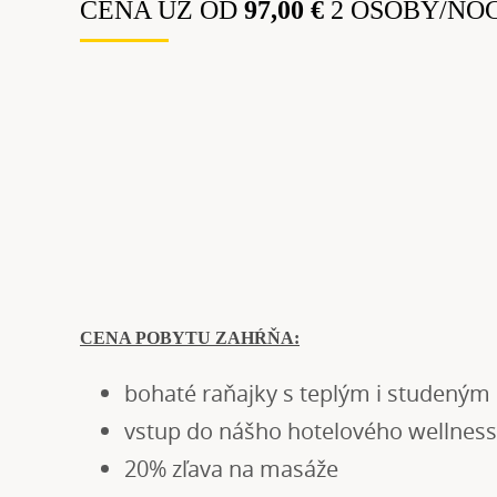
CENA UŽ OD
97,00 €
2 OSOBY/NO
CENA POBYTU ZAHŔŇA:
bohaté raňajky s teplým i studený
vstup do nášho hotelového wellness
20% zľava na masáže