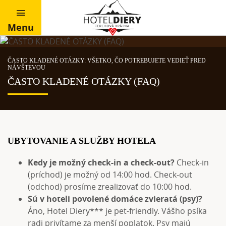
Menu
ČASTO KLADENÉ OTÁZKY: VŠETKO, ČO POTREBUJETE VEDIEŤ PRED
NÁVŠTEVOU
ČASTO KLADENÉ OTÁZKY (FAQ)
UBYTOVANIE A SLUŽBY HOTELA
Kedy je možný check-in a check-out?
Check-in
(príchod) je možný od 14:00 hod. Check-out
(odchod) prosíme zrealizovať do 10:00 hod.
Sú v hoteli povolené domáce zvieratá (psy)?
Áno, Hotel Diery*** je pet-friendly. Vášho psíka
radi privítame za menší poplatok. Psy majú