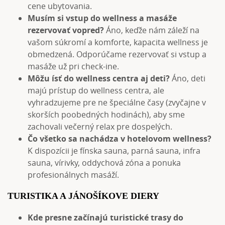
cene ubytovania.
Musím si vstup do wellness a masáže
rezervovať vopred?
Áno, keďže nám záleží na
vašom súkromí a komforte, kapacita wellness je
obmedzená. Odporúčame rezervovať si vstup a
masáže už pri check-ine.
Môžu ísť do wellness centra aj deti?
Áno, deti
majú prístup do wellness centra, ale
vyhradzujeme pre ne špeciálne časy (zvyčajne v
skorších poobedných hodinách), aby sme
zachovali večerný relax pre dospelých.
Čo všetko sa nachádza v hotelovom wellness?
K dispozícii je fínska sauna, parná sauna, infra
sauna, vírivky, oddychová zóna a ponuka
profesionálnych masáží.
TURISTIKA A JÁNOŠÍKOVE DIERY
Kde presne začínajú turistické trasy do