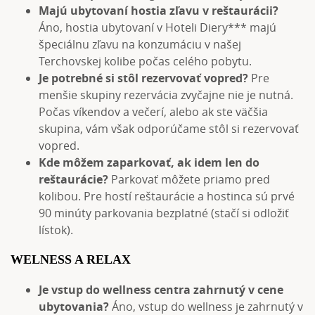
Majú ubytovaní hostia zľavu v reštaurácii?
Áno, hostia ubytovaní v Hoteli Diery*** majú
špeciálnu zľavu na konzumáciu v našej
Terchovskej kolibe počas celého pobytu.
Je potrebné si stôl rezervovať vopred?
Pre
menšie skupiny rezervácia zvyčajne nie je nutná.
Počas víkendov a večerí, alebo ak ste väčšia
skupina, vám však odporúčame stôl si rezervovať
vopred.
Kde môžem zaparkovať, ak idem len do
reštaurácie?
Parkovať môžete priamo pred
kolibou. Pre hostí reštaurácie a hostinca sú prvé
90 minúty parkovania bezplatné (stačí si odložiť
lístok).
WELNESS A RELAX
Je vstup do wellness centra zahrnutý v cene
ubytovania?
Áno, vstup do wellness je zahrnutý v