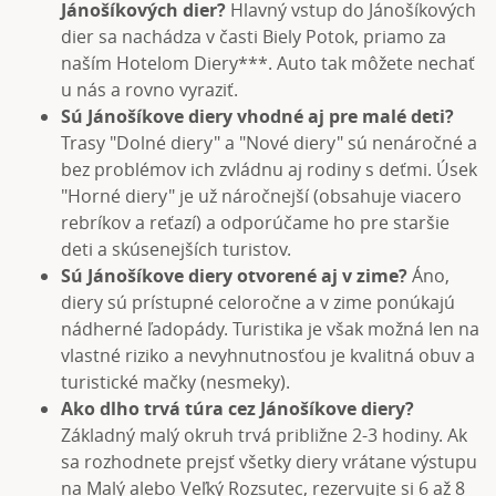
Jánošíkových dier?
Hlavný vstup do Jánošíkových
dier sa nachádza v časti Biely Potok, priamo za
naším Hotelom Diery***. Auto tak môžete nechať
u nás a rovno vyraziť.
Sú Jánošíkove diery vhodné aj pre malé deti?
Trasy "Dolné diery" a "Nové diery" sú nenáročné a
bez problémov ich zvládnu aj rodiny s deťmi. Úsek
"Horné diery" je už náročnejší (obsahuje viacero
rebríkov a reťazí) a odporúčame ho pre staršie
deti a skúsenejších turistov.
Sú Jánošíkove diery otvorené aj v zime?
Áno,
diery sú prístupné celoročne a v zime ponúkajú
nádherné ľadopády. Turistika je však možná len na
vlastné riziko a nevyhnutnosťou je kvalitná obuv a
turistické mačky (nesmeky).
Ako dlho trvá túra cez Jánošíkove diery?
Základný malý okruh trvá približne 2-3 hodiny. Ak
sa rozhodnete prejsť všetky diery vrátane výstupu
na Malý alebo Veľký Rozsutec, rezervujte si 6 až 8