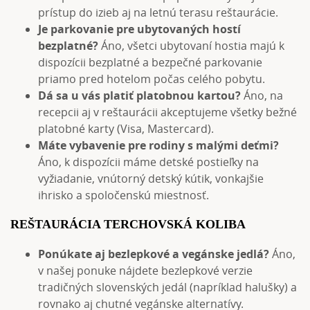
prístup do izieb aj na letnú terasu reštaurácie.
Je parkovanie pre ubytovaných hostí
bezplatné?
Áno, všetci ubytovaní hostia majú k
dispozícii bezplatné a bezpečné parkovanie
priamo pred hotelom počas celého pobytu.
Dá sa u vás platiť platobnou kartou?
Áno, na
recepcii aj v reštaurácii akceptujeme všetky bežné
platobné karty (Visa, Mastercard).
Máte vybavenie pre rodiny s malými deťmi?
Áno, k dispozícii máme detské postieľky na
vyžiadanie, vnútorný detský kútik, vonkajšie
ihrisko a spoločenskú miestnosť.
REŠTAURÁCIA TERCHOVSKÁ KOLIBA
Ponúkate aj bezlepkové a vegánske jedlá?
Áno,
v našej ponuke nájdete bezlepkové verzie
tradičných slovenských jedál (napríklad halušky) a
rovnako aj chutné vegánske alternatívy.