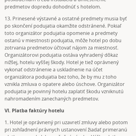
predmetov dopredu dohodnúť s hotelom.
13. Prinesené výstavné a ostatné predmety musia byť
po skončení podujatia okamžite odstránené. Pokiaľ
toto organizátor podujatia opomenie a predmety
ostanú v miestnosti podujatia, môže hotel po dobu
zotrvania predmetov účtovať nájom za miestnosť.
Organizátorovi podujatia ostáva vyhradený dôkaz
nižšej, hotelu vyššej škody. Hotel je tiež oprávnený
vykonať odstránenie a uskladnenie na účet
organizátora podujatia bez toho, že by mu z toho
vznikla zmluva o opatere alebo úschove. Organizátor
podujatia je povinný hotelu zaplatiť škodu vzniknutú
nahromadením zanechaných predmetov.
VI. Platba faktúry hotelu
1. Hotel je oprávnený pri uzavretí zmluvy alebo potom
pri zohľadnení právnych ustanovení žiadať primeranú