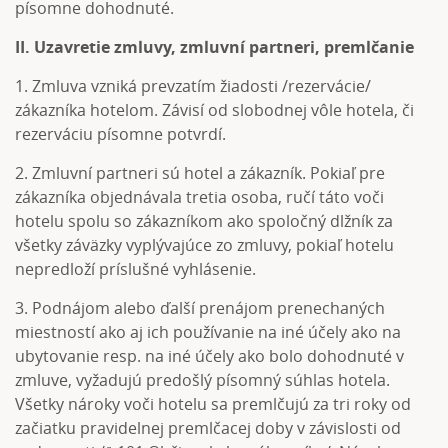
písomne dohodnuté.
II. Uzavretie zmluvy, zmluvní partneri, premlčanie
1. Zmluva vzniká prevzatím žiadosti /rezervácie/
zákazníka hotelom. Závisí od slobodnej vôle hotela, či
rezerváciu písomne potvrdí.
2. Zmluvní partneri sú hotel a zákazník. Pokiaľ pre
zákazníka objednávala tretia osoba, ručí táto voči
hotelu spolu so zákazníkom ako spoločný dlžník za
všetky záväzky vyplývajúce zo zmluvy, pokiaľ hotelu
nepredloží príslušné vyhlásenie.
3. Podnájom alebo ďalší prenájom prenechaných
miestností ako aj ich používanie na iné účely ako na
ubytovanie resp. na iné účely ako bolo dohodnuté v
zmluve, vyžadujú predošlý písomný súhlas hotela.
Všetky nároky voči hotelu sa premlčujú za tri roky od
začiatku pravidelnej premlčacej doby v závislosti od