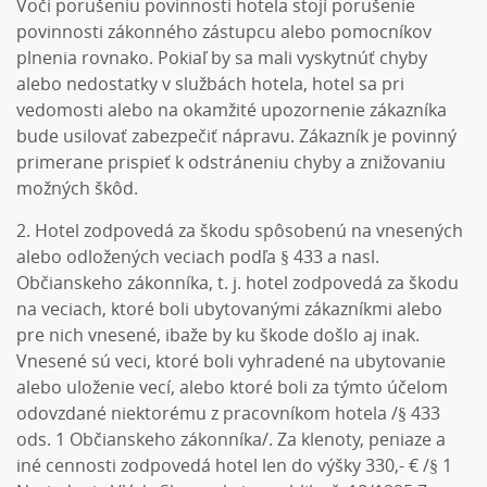
Voči porušeniu povinnosti hotela stojí porušenie
povinnosti zákonného zástupcu alebo pomocníkov
plnenia rovnako. Pokiaľ by sa mali vyskytnúť chyby
alebo nedostatky v službách hotela, hotel sa pri
vedomosti alebo na okamžité upozornenie zákazníka
bude usilovať zabezpečiť nápravu. Zákazník je povinný
primerane prispieť k odstráneniu chyby a znižovaniu
možných škôd.
2. Hotel zodpovedá za škodu spôsobenú na vnesených
alebo odložených veciach podľa § 433 a nasl.
Občianskeho zákonníka, t. j. hotel zodpovedá za škodu
na veciach, ktoré boli ubytovanými zákazníkmi alebo
pre nich vnesené, ibaže by ku škode došlo aj inak.
Vnesené sú veci, ktoré boli vyhradené na ubytovanie
alebo uloženie vecí, alebo ktoré boli za týmto účelom
odovzdané niektorému z pracovníkom hotela /§ 433
ods. 1 Občianskeho zákonníka/. Za klenoty, peniaze a
iné cennosti zodpovedá hotel len do výšky 330,- € /§ 1