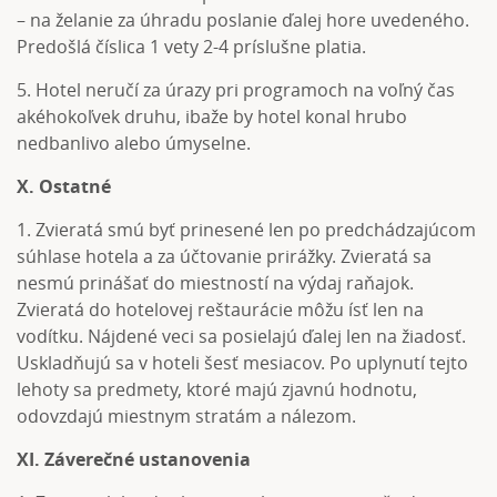
– na želanie za úhradu poslanie ďalej hore uvedeného.
Predošlá číslica 1 vety 2-4 príslušne platia.
5. Hotel neručí za úrazy pri programoch na voľný čas
akéhokoľvek druhu, ibaže by hotel konal hrubo
nedbanlivo alebo úmyselne.
X. Ostatné
1. Zvieratá smú byť prinesené len po predchádzajúcom
súhlase hotela a za účtovanie prirážky. Zvieratá sa
nesmú prinášať do miestností na výdaj raňajok.
Zvieratá do hotelovej reštaurácie môžu ísť len na
vodítku. Nájdené veci sa posielajú ďalej len na žiadosť.
Uskladňujú sa v hoteli šesť mesiacov. Po uplynutí tejto
lehoty sa predmety, ktoré majú zjavnú hodnotu,
odovzdajú miestnym stratám a nálezom.
XI. Záverečné ustanovenia