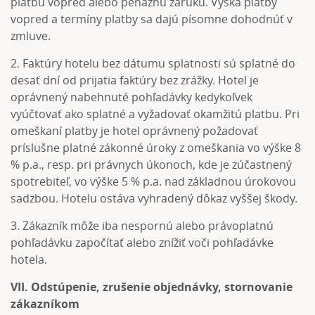
platbu vopred alebo peňažnú záruku. Výška platby
vopred a termíny platby sa dajú písomne dohodnúť v
zmluve.
2. Faktúry hotelu bez dátumu splatnosti sú splatné do
desať dní od prijatia faktúry bez zrážky. Hotel je
oprávnený nabehnuté pohľadávky kedykoľvek
vyúčtovať ako splatné a vyžadovať okamžitú platbu. Pri
omeškaní platby je hotel oprávnený požadovať
príslušne platné zákonné úroky z omeškania vo výške 8
% p.a., resp. pri právnych úkonoch, kde je zúčastnený
spotrebiteľ, vo výške 5 % p.a. nad základnou úrokovou
sadzbou. Hotelu ostáva vyhradený dôkaz vyššej škody.
3. Zákazník môže iba nespornú alebo právoplatnú
pohľadávku započítať alebo znížiť voči pohľadávke
hotela.
VII. Odstúpenie, zrušenie objednávky, stornovanie
zákazníkom