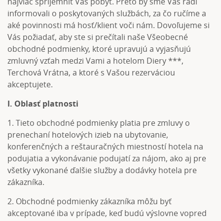
najviac spríjemniť Váš pobyt. Preto by sme Vás radi
informovali o poskytovaných službách, za čo ručíme a
aké povinnosti má hosť/klient voči nám. Dovoľujeme si
Vás požiadať, aby ste si prečítali naše Všeobecné
obchodné podmienky, ktoré upravujú a vyjasňujú
zmluvný vzťah medzi Vami a hotelom Diery ***,
Terchová Vrátna, a ktoré s Vašou rezerváciou
akceptujete.
I. Oblasť platnosti
1. Tieto obchodné podmienky platia pre zmluvy o
prenechaní hotelových izieb na ubytovanie,
konferenčných a reštauračných miestností hotela na
podujatia a vykonávanie podujatí za nájom, ako aj pre
všetky vykonané ďalšie služby a dodávky hotela pre
zákazníka.
2. Obchodné podmienky zákazníka môžu byť
akceptované iba v prípade, keď budú výslovne vopred