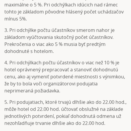
maximálne o 5 %. Pri odchýlkach idúcich nad rámec
tohto je základom pôvodne hlásený počet uchádzačov
mínus 5%.
3. Pri odchýlke počtu účastníkov smerom nahor je
základom vyúčtovania skutočný počet účastníkov.
Prekročenia o viac ako 5 % musia byť predtým
dohodnuté s hotelom.
4. Pri odchýlkach počtu účastníkov o viac než 10 % je
hotel oprávnený prepracovať a stanoviť dohodnutú
cenu, ako aj vymeniť potvrdené miestnosti s výnimkou,
že by to bola voči organizátorovi podujatia
neprimeraná požiadavka.
5. Pri podujatiach, ktoré trvajú dlhšie ako do 22.00 hod.,
môže hotel od 22.00 hod. účtovať obslužné na základe
jednotlivých potvrdení, pokiaľ dohodnutá odmena už
nezohľadňuje trvanie dlhšie ako do 22.00 hod.