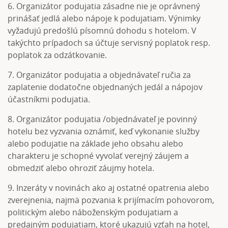
6. Organizátor podujatia zásadne nie je oprávnený
prinášať jedlá alebo nápoje k podujatiam. Výnimky
vyžadujú predošlú písomnú dohodu s hotelom. V
takýchto prípadoch sa účtuje servisný poplatok resp.
poplatok za odzátkovanie.
7. Organizátor podujatia a objednávateľ ručia za
zaplatenie dodatočne objednaných jedál a nápojov
účastníkmi podujatia.
8. Organizátor podujatia /objednávateľ je povinný
hotelu bez vyzvania oznámiť, keď vykonanie služby
alebo podujatie na základe jeho obsahu alebo
charakteru je schopné vyvolať verejný záujem a
obmedziť alebo ohroziť záujmy hotela.
9. Inzeráty v novinách ako aj ostatné opatrenia alebo
zverejnenia, najmä pozvania k prijímacím pohovorom,
politickým alebo náboženským podujatiam a
predajným podujatiam, ktoré ukazujú vzťah na hotel,