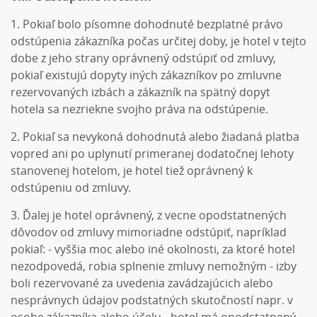
1. Pokiaľ bolo písomne dohodnuté bezplatné právo
odstúpenia zákazníka počas určitej doby, je hotel v tejto
dobe z jeho strany oprávnený odstúpiť od zmluvy,
pokiaľ existujú dopyty iných zákazníkov po zmluvne
rezervovaných izbách a zákazník na spätný dopyt
hotela sa nezriekne svojho práva na odstúpenie.
2. Pokiaľ sa nevykoná dohodnutá alebo žiadaná platba
vopred ani po uplynutí primeranej dodatočnej lehoty
stanovenej hotelom, je hotel tiež oprávnený k
odstúpeniu od zmluvy.
3. Ďalej je hotel oprávnený, z vecne opodstatnených
dôvodov od zmluvy mimoriadne odstúpiť, napríklad
pokiaľ: - vyššia moc alebo iné okolnosti, za ktoré hotel
nezodpovedá, robia splnenie zmluvy nemožným - izby
boli rezervované za uvedenia zavádzajúcich alebo
nesprávnych údajov podstatných skutočností napr. v