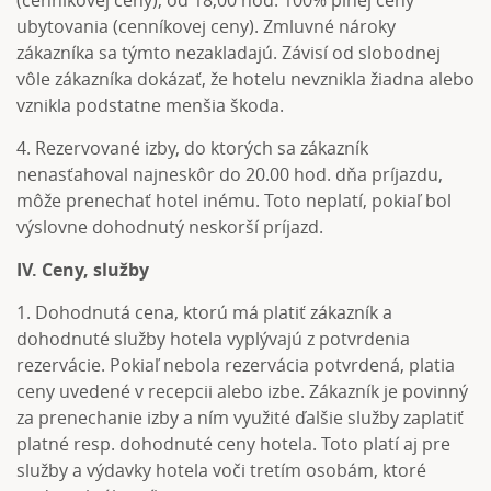
(cenníkovej ceny), od 18,00 hod. 100% plnej ceny
ubytovania (cenníkovej ceny). Zmluvné nároky
zákazníka sa týmto nezakladajú. Závisí od slobodnej
vôle zákazníka dokázať, že hotelu nevznikla žiadna alebo
vznikla podstatne menšia škoda.
4. Rezervované izby, do ktorých sa zákazník
nenasťahoval najneskôr do 20.00 hod. dňa príjazdu,
môže prenechať hotel inému. Toto neplatí, pokiaľ bol
výslovne dohodnutý neskorší príjazd.
IV. Ceny, služby
1. Dohodnutá cena, ktorú má platiť zákazník a
dohodnuté služby hotela vyplývajú z potvrdenia
rezervácie. Pokiaľ nebola rezervácia potvrdená, platia
ceny uvedené v recepcii alebo izbe. Zákazník je povinný
za prenechanie izby a ním využité ďalšie služby zaplatiť
platné resp. dohodnuté ceny hotela. Toto platí aj pre
služby a výdavky hotela voči tretím osobám, ktoré