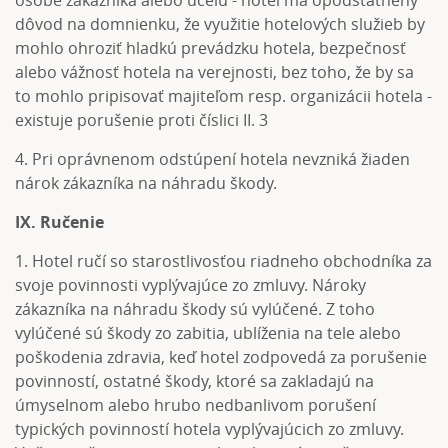
osobe zákazníka alebo účelu - hotel má opodstatnený
dôvod na domnienku, že využitie hotelových služieb by
mohlo ohroziť hladkú prevádzku hotela, bezpečnosť
alebo vážnosť hotela na verejnosti, bez toho, že by sa
to mohlo pripisovať majiteľom resp. organizácii hotela -
existuje porušenie proti číslici II. 3
4. Pri oprávnenom odstúpení hotela nevzniká žiaden
nárok zákazníka na náhradu škody.
IX. Ručenie
1. Hotel ručí so starostlivosťou riadneho obchodníka za
svoje povinnosti vyplývajúce zo zmluvy. Nároky
zákazníka na náhradu škody sú vylúčené. Z toho
vylúčené sú škody zo zabitia, ublíženia na tele alebo
poškodenia zdravia, keď hotel zodpovedá za porušenie
povinností, ostatné škody, ktoré sa zakladajú na
úmyselnom alebo hrubo nedbanlivom porušení
typických povinností hotela vyplývajúcich zo zmluvy.