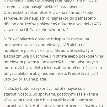
Nariadenia Vlády Slovenskej republiky č. 18/1995 Z.z.,
ktorým sa vykonávajú niektoré ustanovenia
Občianskeho zákonníka/. Právo na náhradu škody
zanikne, ak sa neuplatnilo najneskôr do pätnásteho
dňa po dni, keď sa poškodený o škode dozvedel /§ 436
veta druhá Občianskeho zákonníka/.
3. Pokiaľ zákazník dostane k dispozícii miesto na
odstavenie vozidla v hotelovej garáži alebo na
hotelovom parkovisku, aj za úhradu, nevzniká tým
žiadna zmluva o úschove. Pri strate alebo poškodení na
hotelovom pozemku odstavených alebo odsunutých
motorových vozidiel a ich obsahov hotel neručí, okrem
úmyslu alebo hrubej nedbanlivosti. Predošlá číslica 1
vety 2-4 príslušne platia.
4. Služby budenia vykonáva hotel s najväčšou
starostlivosťou. So správami, poštovými zásielkami a
zásielkami tovaru pre hostí sa vždy zaobchádza so
starostlivosťou. Hotel prevezme doručenie a úschovu a