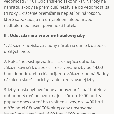
vedomosti /§ 101 Občianskeho zákonníka/. Nároky na
náhradu škody sa premlčujú nezávisle od vedomosti za
tri roky. Skrátenie premlčania neplatí pri nárokoch,
ktoré sa zakladajú na úmyselnom alebo hrubo
nedbalom porušení povinností hotela.
III. Odovzdanie a vrátenie hotelovej izby
1. Zákazník nezískava žiadny nárok na danie k dispozícii
určitých izieb.
2. Pokiaľ neexistuje žiadna inak znejúca dohoda,
zákazníkovi sú k dispozícii rezervované izby od 14.00
hod. dohodnutého dňa príjazdu. Zákazník nemá žiadny
nárok na skoršie prichystanie rezervovanej izby.
3. Izby musia byť uvoľnené a odovzdané späť hotelu v
dohodnutý deň odjazdu, najneskôr do 10.00 hod. V
prípade oneskoreného uvoľnenia izby, do 14,00 hod.
môže hotel účtovať 50% plnej ceny ubytovania