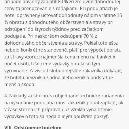
prípade povinný zaplatiť 80 % zo zmluvne dohodnutej
ceny za prenocovanie s raňajkami. Pri podujatiach je
hotel oprávnený účtovať dohodnutý nájom vrátane 35
% obratu z dohodnutého občerstvenia a stravy pri
odstúpení do štyroch týždňov pred začiatkom
podujatia. Pri neskoršom odstúpení 70 % z
dohodnutého občerstvenia a stravy. Pokiaľ toto ešte
nebolo konkrétne stanovené, platí pre výpočet obratu
zo stravy vzorec: najmenšia cena menu na banket x
počet osôb. Ušetrené výdavky hotela sú tým
vyrovnané. Závisí od slobodnej vôle zákazníka dokázať,
že hotelu nevznikla žiadna alebo vznikla podstatne
menšia škoda.
4. Náklady za storno za objednané technické zariadenia
na vykonanie podujatia musí zákazník potiaľ zaplatiť, ak
v čase storna ich prípravou už vzniklo vynaloženie
výdavkov a toto sa nedalo iným použitím pokryť.
VIII. Odstúpenie hotelom