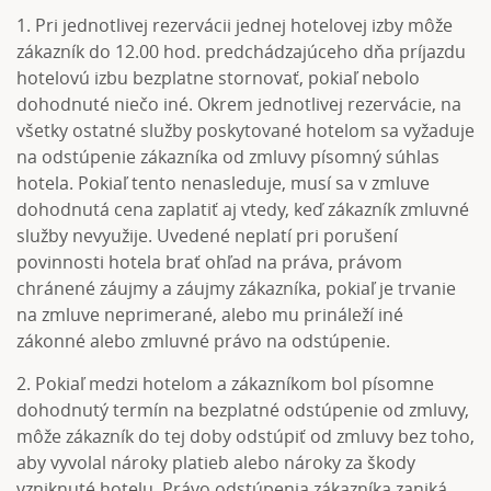
1. Pri jednotlivej rezervácii jednej hotelovej izby môže
zákazník do 12.00 hod. predchádzajúceho dňa príjazdu
hotelovú izbu bezplatne stornovať, pokiaľ nebolo
dohodnuté niečo iné. Okrem jednotlivej rezervácie, na
všetky ostatné služby poskytované hotelom sa vyžaduje
na odstúpenie zákazníka od zmluvy písomný súhlas
hotela. Pokiaľ tento nenasleduje, musí sa v zmluve
dohodnutá cena zaplatiť aj vtedy, keď zákazník zmluvné
služby nevyužije. Uvedené neplatí pri porušení
povinnosti hotela brať ohľad na práva, právom
chránené záujmy a záujmy zákazníka, pokiaľ je trvanie
na zmluve neprimerané, alebo mu prináleží iné
zákonné alebo zmluvné právo na odstúpenie.
2. Pokiaľ medzi hotelom a zákazníkom bol písomne
dohodnutý termín na bezplatné odstúpenie od zmluvy,
môže zákazník do tej doby odstúpiť od zmluvy bez toho,
aby vyvolal nároky platieb alebo nároky za škody
vzniknuté hotelu. Právo odstúpenia zákazníka zaniká,