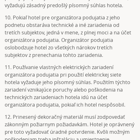
vyžadujú zásadný predošlý písomný súhlas hotela.
10. Pokiaľ hotel pre organizátora podujatia z jeho
podnetu obstaráva technické a iné zariadenia od
tretích subjektov, jedná v mene, z plnej moci a na účet
organizátora podujatia. Organizátor podujatia
oslobodzuje hotel zo všetkých nárokov tretích
subjektov z prenechania tohto zariadenia.
11. Používanie vlastných elektrických zariadení
organizátora podujatia pri použití elektrickej siete
hotela vyžaduje jeho písomný súhlas. Použitím týchto
zariadení vznikajúce poruchy alebo poškodenia na
technických zariadeniach hotela idú na účet
organizátora podujatia, pokiaľ ich hotel nespôsobil.
12. Prinesený dekoračný materiál musí zodpovedať
zákonným požiarnym požiadavkám. Hotel je oprávnený
pre toto vyžadovať úradné potvrdenie. Kvôli možným
poškodeniam treba inštaláciu a umiestnenie