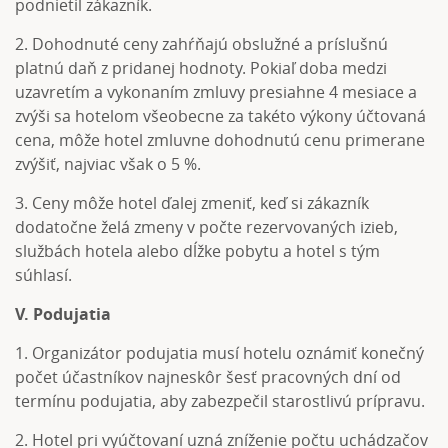
podnietil zákazník.
2. Dohodnuté ceny zahŕňajú obslužné a príslušnú
platnú daň z pridanej hodnoty. Pokiaľ doba medzi
uzavretím a vykonaním zmluvy presiahne 4 mesiace a
zvýši sa hotelom všeobecne za takéto výkony účtovaná
cena, môže hotel zmluvne dohodnutú cenu primerane
zvýšiť, najviac však o 5 %.
3. Ceny môže hotel ďalej zmeniť, keď si zákazník
dodatočne želá zmeny v počte rezervovaných izieb,
službách hotela alebo dĺžke pobytu a hotel s tým
súhlasí.
V. Podujatia
1. Organizátor podujatia musí hotelu oznámiť konečný
počet účastníkov najneskôr šesť pracovných dní od
termínu podujatia, aby zabezpečil starostlivú prípravu.
2. Hotel pri vyúčtovaní uzná zníženie počtu uchádzačov