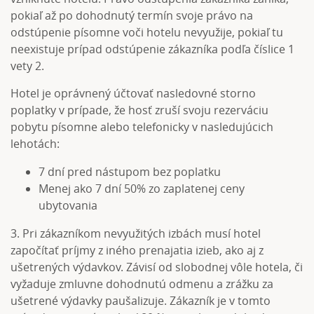
pokiaľ až po dohodnutý termín svoje právo na
odstúpenie písomne voči hotelu nevyužije, pokiaľ tu
neexistuje prípad odstúpenie zákazníka podľa číslice 1
vety 2.
Hotel je oprávnený účtovať nasledovné storno
poplatky v prípade, že hosť zruší svoju rezerváciu
pobytu písomne alebo telefonicky v nasledujúcich
lehotách:
7 dní pred nástupom bez poplatku
Menej ako 7 dní 50% zo zaplatenej ceny
ubytovania
3. Pri zákazníkom nevyužitých izbách musí hotel
započítať príjmy z iného prenajatia izieb, ako aj z
ušetrených výdavkov. Závisí od slobodnej vôle hotela, či
vyžaduje zmluvne dohodnutú odmenu a zrážku za
ušetrené výdavky paušalizuje. Zákazník je v tomto