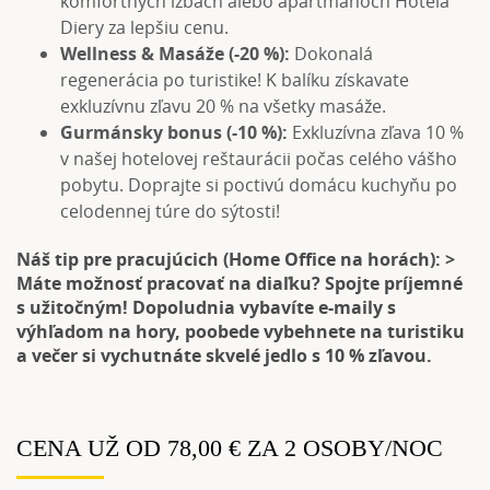
komfortných izbách alebo apartmánoch Hotela
Diery za lepšiu cenu.
Wellness & Masáže (-20 %):
Dokonalá
regenerácia po turistike! K balíku získavate
exkluzívnu zľavu 20 % na všetky masáže.
Gurmánsky bonus (-10 %):
Exkluzívna zľava 10 %
v našej hotelovej reštaurácii počas celého vášho
pobytu. Doprajte si poctivú domácu kuchyňu po
celodennej túre do sýtosti!
Náš tip pre pracujúcich (Home Office na horách): >
Máte možnosť pracovať na diaľku? Spojte príjemné
s užitočným! Dopoludnia vybavíte e-maily s
výhľadom na hory, poobede vybehnete na turistiku
a večer si vychutnáte skvelé jedlo s 10 % zľavou.
CENA UŽ OD 78,00 € ZA 2 OSOBY/NOC