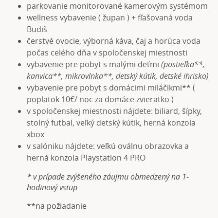
parkovanie monitorované kamerovým systémom
wellness vybavenie ( župan ) + fľašovaná voda
Budiš
čerstvé ovocie, výborná káva, čaj a horúca voda
počas celého dňa v spoločenskej miestnosti
vybavenie pre pobyt s malými deťmi
(postieľka**,
kanvica**, mikrovlnka**, detský kútik, detské ihrisko)
vybavenie pre pobyt s domácimi miláčikmi** (
poplatok 10€/ noc za domáce zvieratko )
v spoločenskej miestnosti nájdete: biliard, šípky,
stolný futbal, veľký detský kútik, herná konzola
xbox
v salóniku nájdete: veľkú oválnu obrazovka a
herná konzola Playstation 4 PRO
* v prípade zvýšeného záujmu obmedzený na 1-
hodinový vstup
**na požiadanie