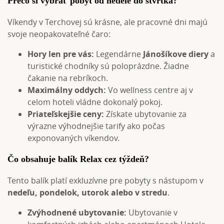
Prečo si vybrať pobyt od nedele do štvrtka?
Víkendy v Terchovej sú krásne, ale pracovné dni majú
svoje neopakovateľné čaro:
Hory len pre vás:
Legendárne
Jánošíkove diery
a
turistické chodníky sú poloprázdne. Žiadne
čakanie na rebríkoch.
Maximálny oddych:
Vo wellness centre aj v
celom hoteli vládne dokonalý pokoj.
Priateľskejšie ceny:
Získate ubytovanie za
výrazne výhodnejšie tarify ako počas
exponovaných víkendov.
Čo obsahuje balík Relax cez týždeň?
Tento balík platí exkluzívne pre pobyty s nástupom v
nedeľu, pondelok, utorok alebo v stredu
.
Zvýhodnené ubytovanie:
Ubytovanie v