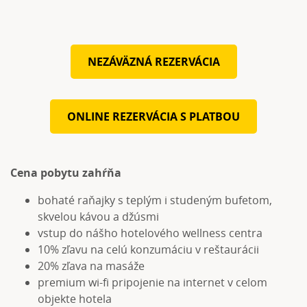
NEZÁVÄZNÁ REZERVÁCIA
ONLINE REZERVÁCIA S PLATBOU
Cena pobytu zahŕňa
bohaté raňajky s teplým i studeným bufetom,
skvelou kávou a džúsmi
vstup do nášho hotelového wellness centra
10% zľavu na celú konzumáciu v reštaurácii
20% zľava na masáže
premium wi-fi pripojenie na internet v celom
objekte hotela