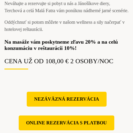
Neváhajte a rezervujte si pobyt u nás a Jánošíkove diery,
Terchová a celá Malá Fatra vám ponúknu nádherné jarné scenérie.
Oddýchnuť si potom môžete v našom wellness a sily načerpať v
hotelovej reštaurácii.
Na masáže vám poskytneme zľavu 20% a na celú
konzumáciu v reštaurácii 10%!
CENA UŽ OD 108,00 € 2 OSOBY/NOC
NEZÁVÄZNÁ REZERVÁCIA
ONLINE REZERVÁCIA S PLATBOU