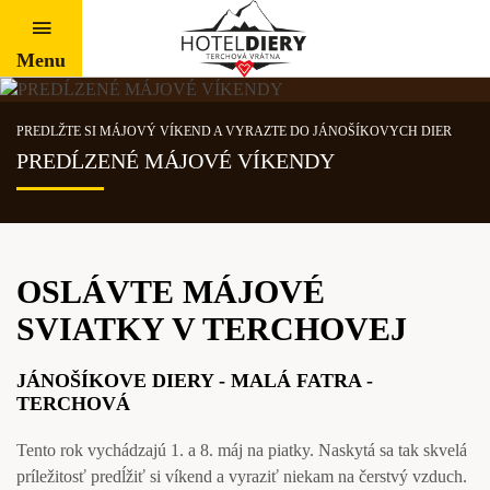
Menu
PREDLŽTE SI MÁJOVÝ VÍKEND A VYRAZTE DO JÁNOŠÍKOVYCH DIER
PREDĹZENÉ MÁJOVÉ VÍKENDY
OSLÁVTE MÁJOVÉ
SVIATKY V TERCHOVEJ
JÁNOŠÍKOVE DIERY - MALÁ FATRA -
TERCHOVÁ
Tento rok vychádzajú 1. a 8. máj na piatky. Naskytá sa tak skvelá
príležitosť predĺžiť si víkend a vyraziť niekam na čerstvý vzduch.