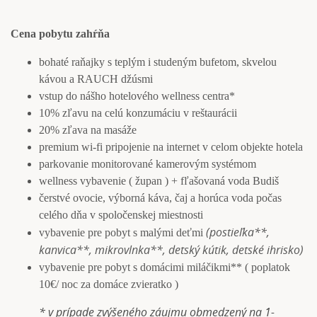
Cena pobytu zahŕňa
bohaté raňajky s teplým i studeným bufetom, skvelou
kávou a RAUCH džúsmi
vstup do nášho hotelového wellness centra*
10% zľavu na celú konzumáciu v reštaurácii
20% zľava na masáže
premium wi-fi pripojenie na internet v celom objekte hotela
parkovanie monitorované kamerovým systémom
wellness vybavenie ( župan ) + fľašovaná voda Budiš
čerstvé ovocie, výborná káva, čaj a horúca voda počas
celého dňa v spoločenskej miestnosti
(postieľka**,
vybavenie pre pobyt s malými deťmi
kanvica**, mikrovlnka**, detský kútik, detské ihrisko)
vybavenie pre pobyt s domácimi miláčikmi** ( poplatok
10€/ noc za domáce zvieratko )
* v prípade zvýšeného záujmu obmedzený na 1-